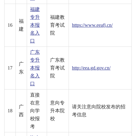
福建
专升
福建教
福
16
本报
育考试
https://www.eeafj.cn/
建
名入
院
口
广东
专升
广东教
广
17
本报
育考试
http://eea.gd.gov.cn/
东
名入
院
口
直接
在意
意向专
广
请关注意向院校发布的招
18
向学
升本院
西
考信息
校报
校
考