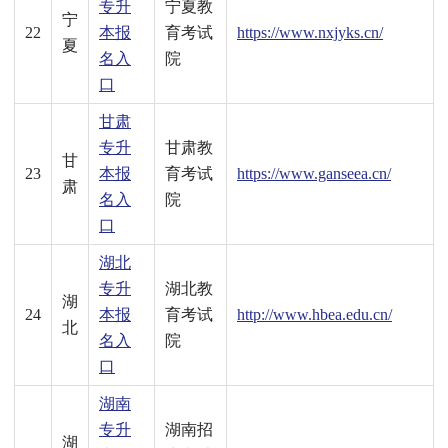
专升
宁夏教
宁
22
本报
育考试
https://www.nxjyks.cn/
夏
名入
院
口
甘肃
专升
甘肃教
甘
23
本报
育考试
https://www.ganseea.cn/
肃
名入
院
口
湖北
专升
湖北教
湖
24
本报
育考试
http://www.hbea.edu.cn/
北
名入
院
口
湖南
专升
湖南招
湖