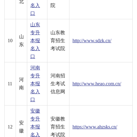
北
名入
院
口
山东
专升
山东教
山
10
本报
育招生
http://www.sdzk.cn/
东
名入
考试院
口
河南
专升
河南招
河
11
本报
生考试
http://www.heao.com.cn/
南
名入
信息网
口
安徽
专升
安徽教
安
12
本报
育招生
https://www.ahzsks.cn/
徽
名入
考试院