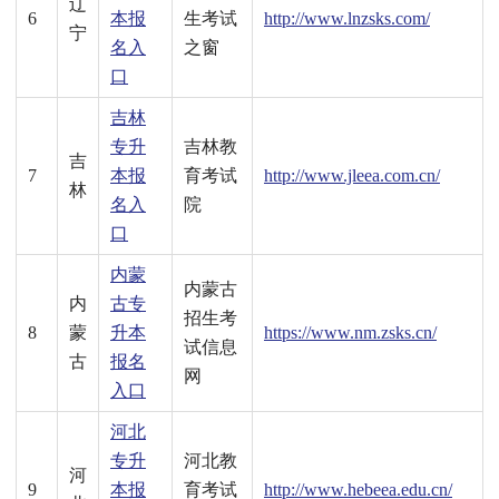
辽
6
本报
生考试
http://www.lnzsks.com/
宁
名入
之窗
口
吉林
专升
吉林教
吉
7
本报
育考试
http://www.jleea.com.cn/
林
名入
院
口
内蒙
内蒙古
内
古专
招生考
8
蒙
升本
https://www.nm.zsks.cn/
试信息
古
报名
网
入口
河北
专升
河北教
河
9
本报
育考试
http://www.hebeea.edu.cn/