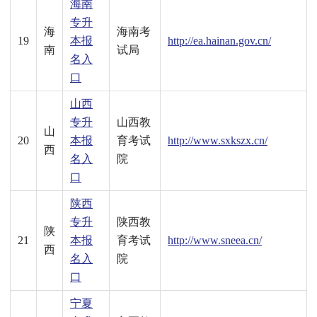
海南
专升
海
海南考
19
本报
http://ea.hainan.gov.cn/
南
试局
名入
口
山西
专升
山西教
山
20
本报
育考试
http://www.sxkszx.cn/
西
名入
院
口
陕西
专升
陕西教
陕
21
本报
育考试
http://www.sneea.cn/
西
名入
院
口
宁夏