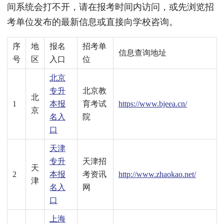
间系统会打不开，请在报考时间内访问，或先浏览招
考单位发布的最新信息或直接向学校咨询。
序
地
报名
招考单
信息查询地址
号
区
入口
位
北京
专升
北京教
北
1
本报
育考试
https://www.bjeea.cn/
京
名入
院
口
天津
专升
天津招
天
2
本报
考资讯
http://www.zhaokao.net/
津
名入
网
口
上海