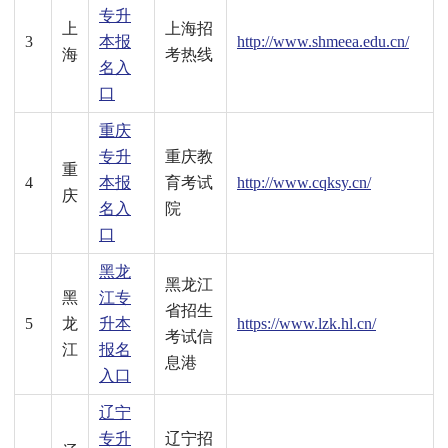
专升
上
上海招
3
本报
http://www.shmeea.edu.cn/
海
考热线
名入
口
重庆
专升
重庆教
重
4
本报
育考试
http://www.cqksy.cn/
庆
名入
院
口
黑龙
黑龙江
黑
江专
省招生
5
龙
升本
https://www.lzk.hl.cn/
考试信
江
报名
息港
入口
辽宁
专升
辽宁招