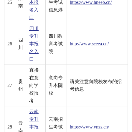
25
本报
生考试
https://www.hneeb.cn/
南
名入
信息港
口
四川
专升
四川教
四
26
本报
育考试
http://www.sceea.cn/
川
名入
院
口
直接
在意
意向专
贵
请关注意向院校发布的招
27
向学
升本院
州
考信息
校报
校
考
云南
专升
云南招
云
28
本报
生考试
https://www.ynzs.cn/
南